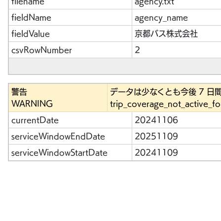
filename
agency.txt
fieldName
agency_name
fieldValue
京都バス株式会社
csvRowNumber
2
警告
データは少なくとも今後 7 日
WARNING
trip_coverage_not_active_f
currentDate
20241106
serviceWindowEndDate
20251109
serviceWindowStartDate
20241109