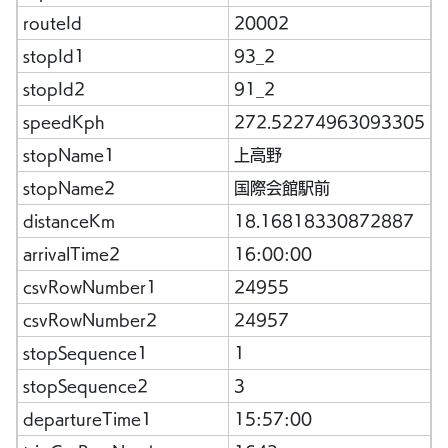
routeId
20002
stopId1
93_2
stopId2
91_2
speedKph
272.52274963093305
stopName1
上高野
stopName2
国際会館駅前
distanceKm
18.16818330872887
arrivalTime2
16:00:00
csvRowNumber1
24955
csvRowNumber2
24957
stopSequence1
1
stopSequence2
3
departureTime1
15:57:00