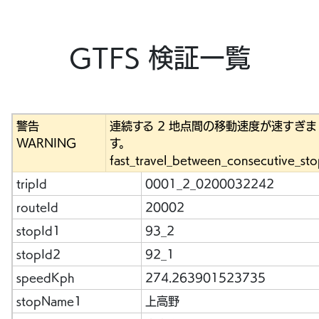
GTFS 検証一覧
警告
連続する 2 地点間の移動速度が速すぎま
WARNING
す。
fast_travel_between_consecutive_sto
tripId
0001_2_0200032242
routeId
20002
stopId1
93_2
stopId2
92_1
speedKph
274.263901523735
stopName1
上高野