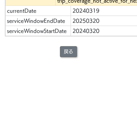
trip_coverage_not_active_for_ne
currentDate
20240319
serviceWindowEndDate
20250320
serviceWindowStartDate
20240320
戻る