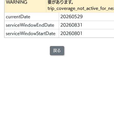
WARNING
要があります。
trip_coverage_not_active_for_ne
currentDate
20260529
serviceWindowEndDate
20260831
serviceWindowStartDate
20260801
戻る