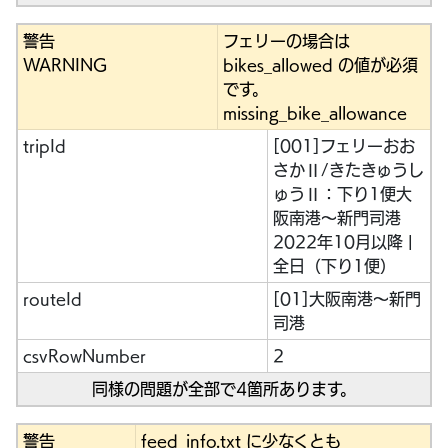
警告
フェリーの場合は
WARNING
bikes_allowed の値が必須
です。
missing_bike_allowance
tripId
[001]フェリーおお
さかⅡ/きたきゅうし
ゅうⅡ：下り1便大
阪南港～新門司港
2022年10月以降 |
全日（下り1便）
routeId
[01]大阪南港～新門
司港
csvRowNumber
2
同様の問題が全部で4箇所あります。
警告
feed_info.txt に少なくとも