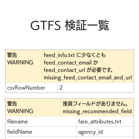
GTFS 検証一覧
警告
feed_info.txt に少なくとも
WARNING
feed_contact_email か
feed_contact_url が必要です。
missing_feed_contact_email_and_url
csvRowNumber
2
警告
推奨フィールドがありません。
WARNING
missing_recommended_field
filename
fare_attributes.txt
fieldName
agency_id