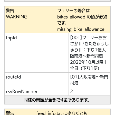
警告
フェリーの場合は
WARNING
bikes_allowed の値が必須
です。
missing_bike_allowance
tripId
[001]フェリーおお
さかⅡ/きたきゅうし
ゅうⅡ：下り1便大
阪南港～新門司港
2022年10月以降 |
全日（下り1便）
routeId
[01]大阪南港～新門
司港
csvRowNumber
2
同様の問題が全部で4箇所あります。
警告
feed_info.txt に少なくとも