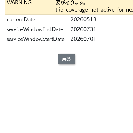
WARNING
要があります。
trip_coverage_not_active_for_ne
currentDate
20260513
serviceWindowEndDate
20260731
serviceWindowStartDate
20260701
戻る