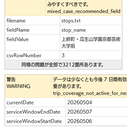
みやすくすべきです。
mixed_case_recommended_field
filename
stops.txt
fieldName
stop_name
fieldValue
上終町・瓜生山学園京都芸術
大学前
csvRowNumber
3
同様の問題が全部で3212箇所あります。
警告
データは少なくとも今後 7 日間有
WARNING
要があります。
trip_coverage_not_active_for_ne
currentDate
20260504
serviceWindowEndDate
20260507
serviceWindowStartDate
20260506