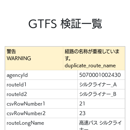
GTFS 検証一覧
警告
経路の名称が重複していま
WARNING
す。
duplicate_route_name
agencyId
5070001002430
routeId1
シルクライナー_A
routeId2
シルクライナー_B
csvRowNumber1
21
csvRowNumber2
23
routeLongName
高速バス シルクライ
ナー